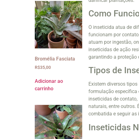
danificar plantações.
Como Funcion
O inseticida atua de di
funcionam por contato,
atuam por ingestão, on
inseticidas de ação re
garantindo a proteção 
Bromélia Fasciata
R$
35,00
Tipos de Ins
Adicionar ao
Existem diversos tipos
carrinho
formulação específica 
inseticidas de contato, 
naturais, entre outros.
combatida e seguir as 
Inseticidas N