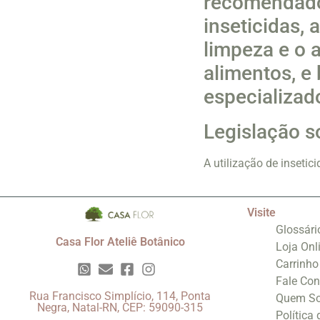
recomendado 
inseticidas,
limpeza e o
alimentos, e
especializad
Legislação s
A utilização de inseti
Visite
Glossári
Casa Flor Ateliê Botânico
Loja Onl
Carrinho
Fale Co
Rua Francisco Simplício, 114, Ponta
Quem S
Negra, Natal-RN, CEP: 59090-315
Política