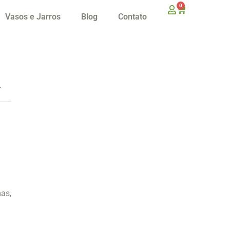
0
Vasos e Jarros
Blog
Contato
mas,