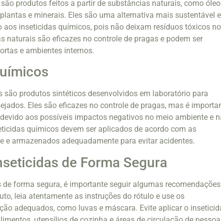
 são produtos feitos a partir de substâncias naturais, como óle
 plantas e minerais. Eles são uma alternativa mais sustentável 
aos inseticidas químicos, pois não deixam resíduos tóxicos n
as naturais são eficazes no controle de pragas e podem ser
hortas e ambientes internos.
Químicos
s são produtos sintéticos desenvolvidos em laboratório para
ejados. Eles são eficazes no controle de pragas, mas é importa
a devido aos possíveis impactos negativos no meio ambiente e n
ticidas químicos devem ser aplicados de acordo com as
nte e armazenados adequadamente para evitar acidentes.
seticidas de Forma Segura
das de forma segura, é importante seguir algumas recomendações
uto, leia atentamente as instruções do rótulo e use os
ão adequados, como luvas e máscara. Evite aplicar o inseticid
limentos, utensílios de cozinha e áreas de circulação de pessoa