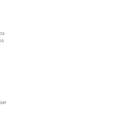
ros
os
 ser