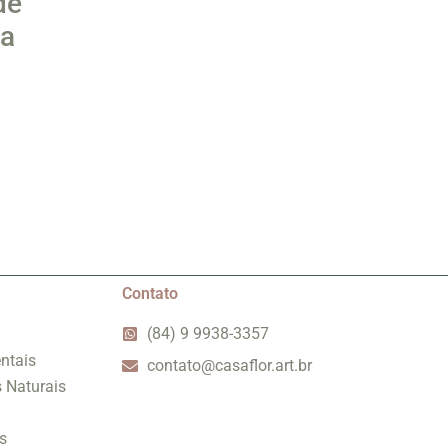
de
 a
Contato
(84) 9 9938-3357
ntais
contato@casaflor.art.br
s Naturais
s