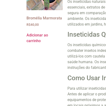
Os inseticidas naturais
essenciais, extratos de
segura em comparação 
Bromélia Marmorata
ambiente. Os inseticid
utilizados em jardins, 
R$
40,00
Inseticidas 
Adicionar ao
carrinho
Os inseticidas químico
combater insetos indes
utilizá-los com cautel
saúde humana. Os inse
instruções do fabrica
Como Usar In
Para utilizar insetici
Antes de aplicar o prod
equipamentos de proteç
em locais próximos a a