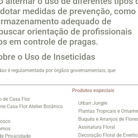
alternar o uso de diferentes tipos 
 adotar medidas de prevenção, como
 armazenamento adequado de
 buscar orientação de profissionais
os em controle de pragas.
obre o Uso de Inseticidas
cidas é regulamentada por órgãos governamentais, que
Produtos especiais
o de Casa Flor
Urban Jungle
ine Casa Flor Atelier Botânico
Plantas Tropicais e Orname
Buquês e Arranjos de Flore
nosco
Assinatura Floral
omos
Decoração Floral de Evento
 de Privacidade