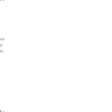
por
al
ão