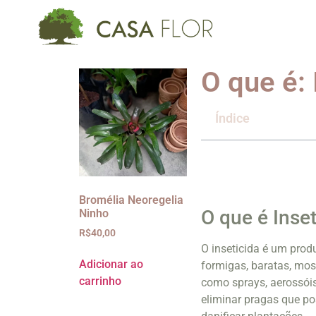
O que é: 
Índice
Bromélia Neoregelia
O que é Inset
Ninho
R$
40,00
O inseticida é um prod
Adicionar ao
formigas, baratas, mos
carrinho
como sprays, aerossóis
eliminar pragas que p