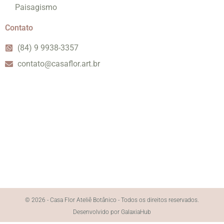
Paisagismo
Contato
(84) 9 9938-3357
contato@casaflor.art.br
© 2026 - Casa Flor Ateliê Botânico - Todos os direitos reservados.
Desenvolvido por GalaxiaHub