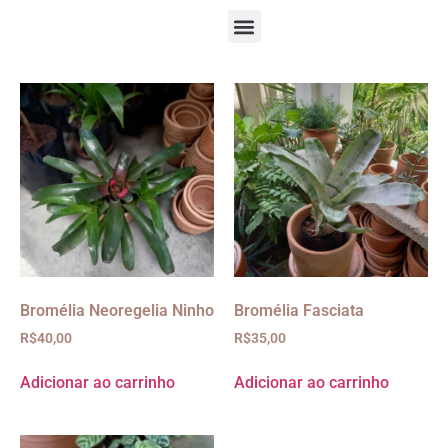
Bromélia Neoregelia Ninho
Bromélia Fasciata
R$
40,00
R$
35,00
Adicionar ao carrinho
Adicionar ao carrinho