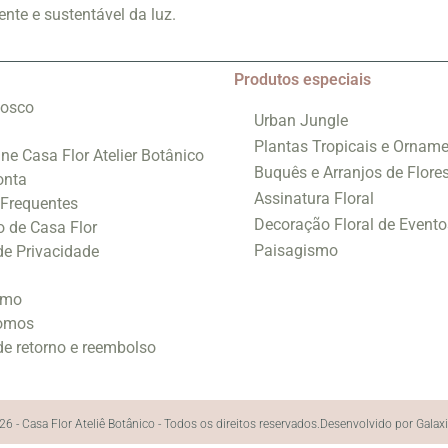
nte e sustentável da luz.
Produtos especiais
nosco
Urban Jungle
Plantas Tropicais e Orname
ine Casa Flor Atelier Botânico
Buquês e Arranjos de Flore
onta
Assinatura Floral
 Frequentes
Decoração Floral de Evento
o de Casa Flor
Paisagismo
 de Privacidade
smo
omos
 de retorno e reembolso
6 - Casa Flor Ateliê Botânico - Todos os direitos reservados.
Desenvolvido por Galax