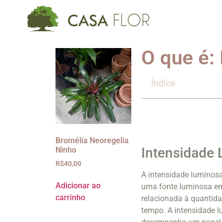
O que é:
Índice
Bromélia Neoregelia
Intensidade 
Ninho
R$
40,00
A intensidade luminosa
Adicionar ao
uma fonte luminosa em
carrinho
relacionada à quantid
tempo. A intensidade 