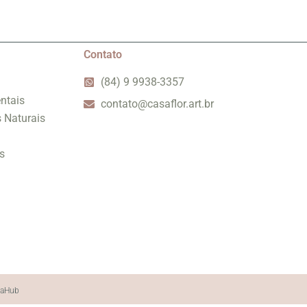
Contato
(84) 9 9938-3357
ntais
contato@casaflor.art.br
s Naturais
s
iaHub