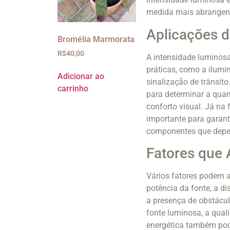
medida mais abrangen
Aplicações d
Bromélia Marmorata
R$
40,00
A intensidade luminos
práticas, como a ilumi
Adicionar ao
sinalização de trânsit
carrinho
para determinar a quan
conforto visual. Já na 
importante para garant
componentes que depen
Fatores que 
Vários fatores podem 
potência da fonte, a di
a presença de obstácu
fonte luminosa, a quali
energética também pod