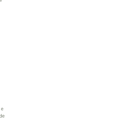
a
 e
 de