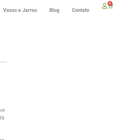
0
Vasos e Jarros
Blog
Contato
por
tá