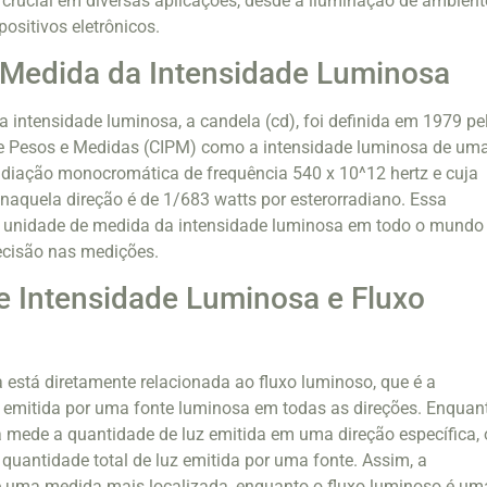
rucial em diversas aplicações, desde a iluminação de ambient
positivos eletrônicos.
 Medida da Intensidade Luminosa
 intensidade luminosa, a candela (cd), foi definida em 1979 pe
de Pesos e Medidas (CIPM) como a intensidade luminosa de um
adiação monocromática de frequência 540 x 10^12 hertz e cuja
 naquela direção é de 1/683 watts por esterorradiano. Essa
a unidade de medida da intensidade luminosa em todo o mundo
ecisão nas medições.
e Intensidade Luminosa e Fluxo
 está diretamente relacionada ao fluxo luminoso, que é a
z emitida por uma fonte luminosa em todas as direções. Enquan
 mede a quantidade de luz emitida em uma direção específica, 
quantidade total de luz emitida por uma fonte. Assim, a
é uma medida mais localizada, enquanto o fluxo luminoso é um