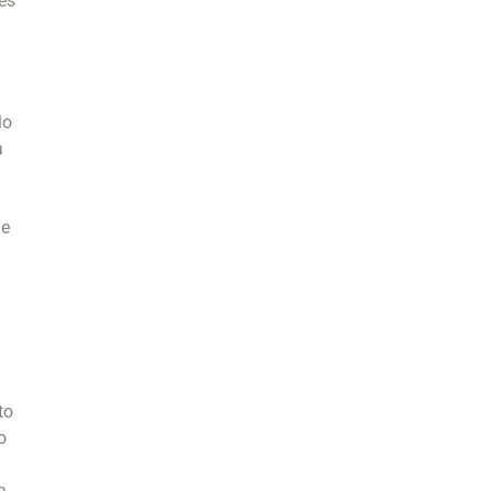
es
lo
a
 e
to
o
a