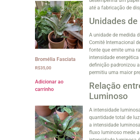
desempenha um papel c
até a fabricação de dis
Unidades de
A unidade de medida da
Comitê Internacional 
fonte que emite uma r
intensidade energética
Bromélia Fasciata
definição padronizou 
R$
35,00
permitiu uma maior pr
Adicionar ao
Relação entr
carrinho
Luminoso
A intensidade luminosa
quantidade total de lu
a intensidade luminosa
fluxo luminoso mede a 
intensidade luminosa 