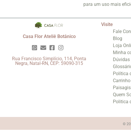
para um uso mais eficie
Visite
Fale Co
Casa Flor Ateliê Botânico
Blog
Loja Onl
Minha c
Rua Francisco Simplício, 114, Ponta
Dúvidas
Negra, Natal-RN, CEP: 59090-315
Glossári
Política
Carrinho
Paisagi
Quem S
Politica
© 202