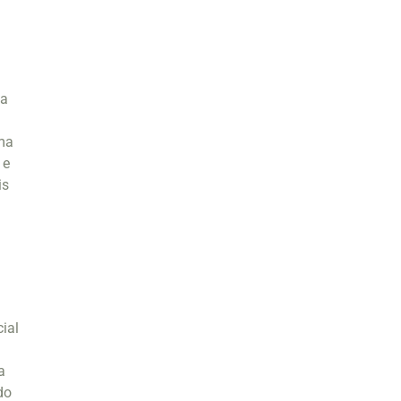
sa
o
ma
 e
is
ial
a
do