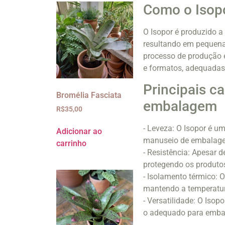
Como o Isop
O Isopor é produzido a 
resultando em pequenas
processo de produção 
e formatos, adequadas 
Principais ca
Bromélia Fasciata
embalagem
R$
35,00
- Leveza: O Isopor é um
Adicionar ao
manuseio de embalagen
carrinho
- Resistência: Apesar d
protegendo os produto
- Isolamento térmico: 
mantendo a temperatur
- Versatilidade: O Iso
o adequado para embal