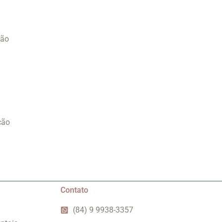
não
ção
Contato
(84) 9 9938-3357