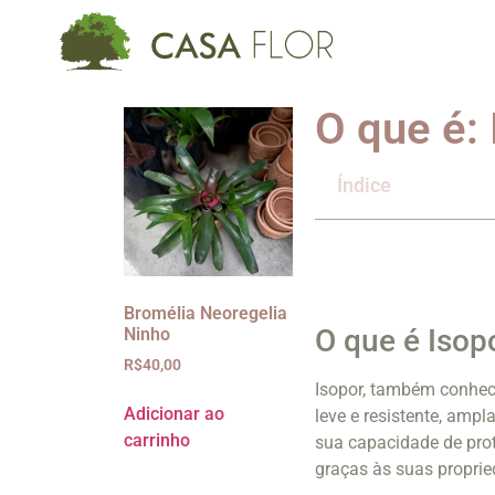
O que é:
Índice
Bromélia Neoregelia
O que é Iso
Ninho
R$
40,00
Isopor, também conheci
Adicionar ao
leve e resistente, amp
carrinho
sua capacidade de prot
graças às suas proprie