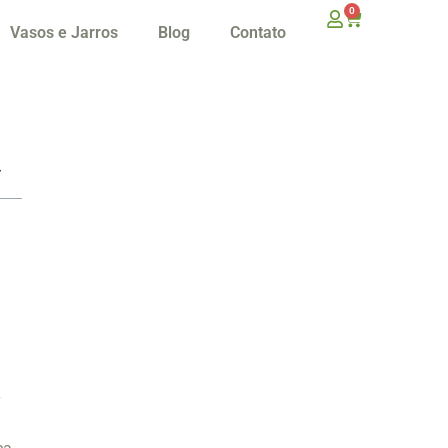
0
Vasos e Jarros
Blog
Contato
r