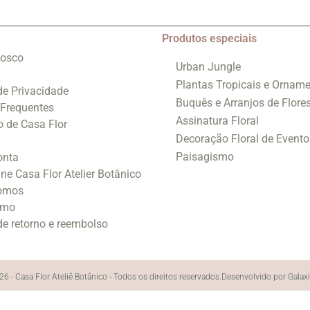
Produtos especiais
nosco
Urban Jungle
Plantas Tropicais e Orname
 de Privacidade
Buquês e Arranjos de Flore
 Frequentes
Assinatura Floral
o de Casa Flor
Decoração Floral de Evento
Paisagismo
onta
ine Casa Flor Atelier Botânico
omos
smo
 de retorno e reembolso
6 - Casa Flor Ateliê Botânico - Todos os direitos reservados.
Desenvolvido por Galax