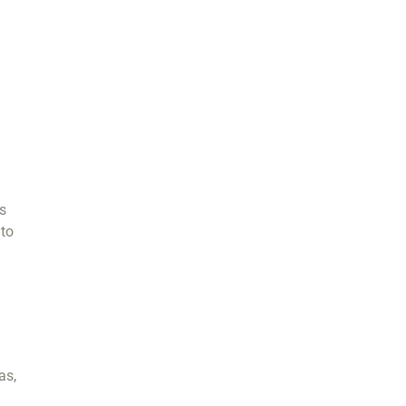
s
nto
as,