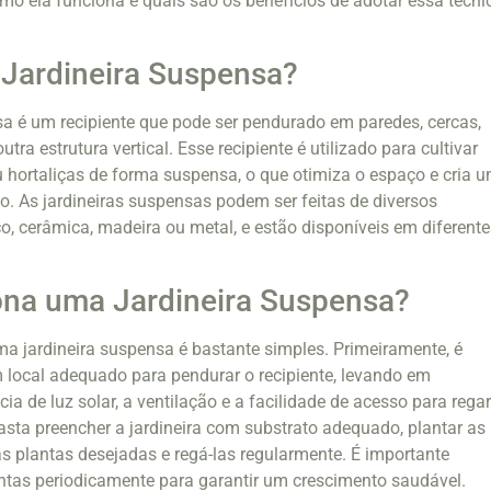
omo ela funciona e quais são os benefícios de adotar essa técni
 Jardineira Suspensa?
a é um recipiente que pode ser pendurado em paredes, cercas,
tra estrutura vertical. Esse recipiente é utilizado para cultivar
ou hortaliças de forma suspensa, o que otimiza o espaço e cria 
o. As jardineiras suspensas podem ser feitas de diversos
co, cerâmica, madeira ou metal, e estão disponíveis em diferente
na uma Jardineira Suspensa?
 jardineira suspensa é bastante simples. Primeiramente, é
 local adequado para pendurar o recipiente, levando em
ia de luz solar, a ventilação e a facilidade de acesso para rega
asta preencher a jardineira com substrato adequado, plantar as
 plantas desejadas e regá-las regularmente. É importante
tas periodicamente para garantir um crescimento saudável.