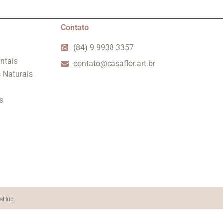
Contato
(84) 9 9938-3357
ntais
contato@casaflor.art.br
s Naturais
s
iaHub