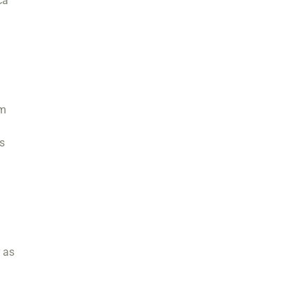
ca
um
s
r as