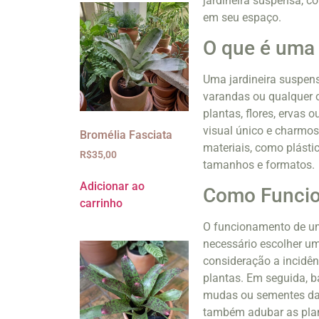
jardineira suspensa, c
em seu espaço.
O que é uma
Uma jardineira suspens
varandas ou qualquer ou
plantas, flores, ervas 
visual único e charmos
Bromélia Fasciata
materiais, como plásti
R$
35,00
tamanhos e formatos.
Adicionar ao
Como Funcio
carrinho
O funcionamento de uma
necessário escolher um
consideração a incidênc
plantas. Em seguida, b
mudas ou sementes das
também adubar as plan