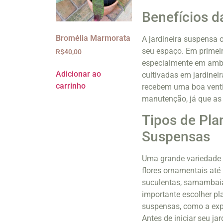
Benefícios d
Bromélia Marmorata
A jardineira suspensa 
seu espaço. Em primeiro
R$
40,00
especialmente em ambi
Adicionar ao
cultivadas em jardinei
carrinho
recebem uma boa venti
manutenção, já que as 
Tipos de Pla
Suspensas
Uma grande variedade d
flores ornamentais até
suculentas, samambaias
importante escolher pl
suspensas, como a expo
Antes de iniciar seu j