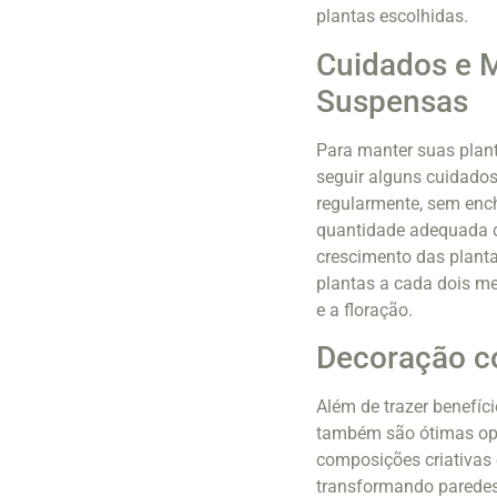
plantas escolhidas.
Cuidados e 
Suspensas
Para manter suas plant
seguir alguns cuidados
regularmente, sem encha
quantidade adequada de
crescimento das planta
plantas a cada dois me
e a floração.
Decoração c
Além de trazer benefíc
também são ótimas opçõ
composições criativas e
transformando parede