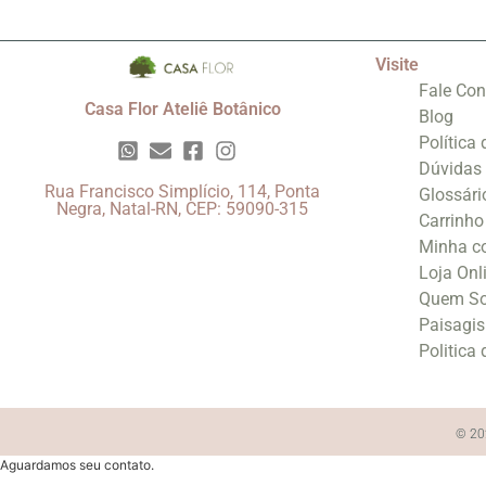
Visite
Fale Co
Casa Flor Ateliê Botânico
Blog
Política
Dúvidas
Rua Francisco Simplício, 114, Ponta
Glossári
Negra, Natal-RN, CEP: 59090-315
Carrinho
Minha c
Loja Onl
Quem S
Paisagi
Politica
© 202
Aguardamos seu contato.