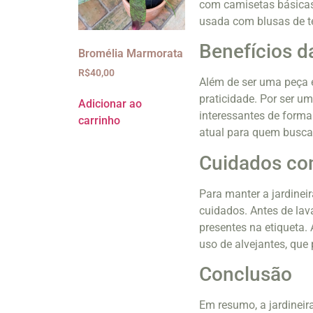
com camisetas básicas 
usada com blusas de te
Benefícios d
Bromélia Marmorata
R$
40,00
Além de ser uma peça es
praticidade. Por ser uma
Adicionar ao
interessantes de forma
carrinho
atual para quem busca 
Cuidados com
Para manter a jardine
cuidados. Antes de lava
presentes na etiqueta. 
uso de alvejantes, que 
Conclusão
Em resumo, a jardineira