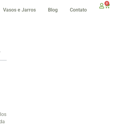
0
Vasos e Jarros
Blog
Contato
a
los
 da