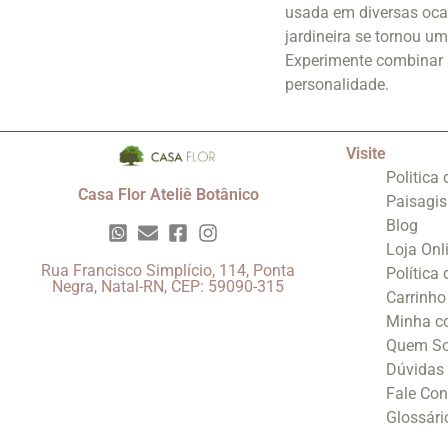
usada em diversas ocas
jardineira se tornou u
Experimente combinar a 
personalidade.
Visite
Politica
Casa Flor Ateliê Botânico
Paisagi
Blog
Loja Onl
Rua Francisco Simplício, 114, Ponta
Política
Negra, Natal-RN, CEP: 59090-315
Carrinho
Minha c
Quem S
Dúvidas
Fale Co
Glossári