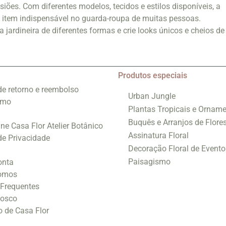
iões. Com diferentes modelos, tecidos e estilos disponíveis, a
m item indispensável no guarda-roupa de muitas pessoas.
jardineira de diferentes formas e crie looks únicos e cheios de
Produtos especiais
 de retorno e reembolso
Urban Jungle
smo
Plantas Tropicais e Orname
Buquês e Arranjos de Flore
ine Casa Flor Atelier Botânico
Assinatura Floral
 de Privacidade
Decoração Floral de Evento
Paisagismo
onta
omos
 Frequentes
nosco
o de Casa Flor