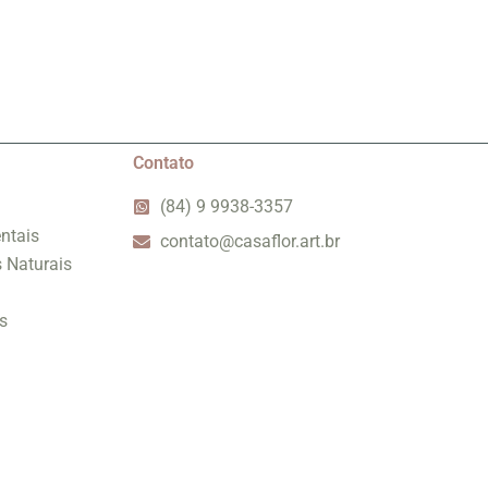
Contato
(84) 9 9938-3357
ntais
contato@casaflor.art.br
s Naturais
s