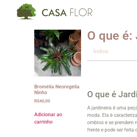
O que é: 
Índice
Bromélia Neoregelia
O que é Jard
Ninho
R$
40,00
A jardineira é uma peç
Adicionar ao
moda. Ela é caracteri
carrinho
ombros e se prendem na
frente e pode ser feita