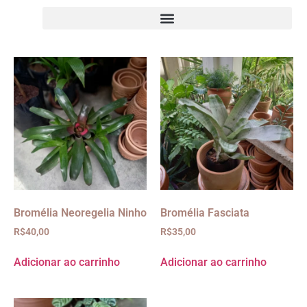
Bromélia Neoregelia Ninho
Bromélia Fasciata
R$
40,00
R$
35,00
Adicionar ao carrinho
Adicionar ao carrinho