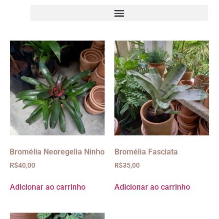
Bromélia Neoregelia Ninho
Bromélia Fasciata
R$
40,00
R$
35,00
Adicionar ao carrinho
Adicionar ao carrinho