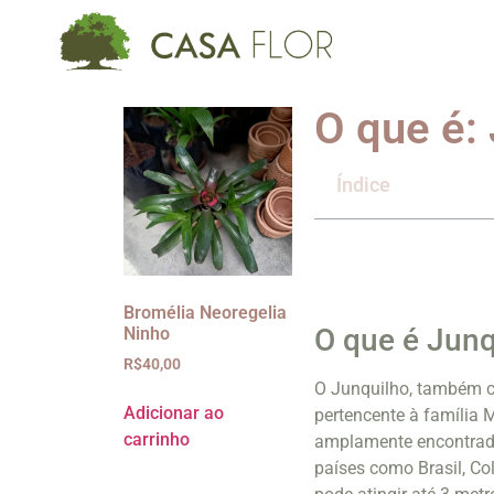
O que é:
Índice
Bromélia Neoregelia
O que é Junq
Ninho
R$
40,00
O Junquilho, também co
Adicionar ao
pertencente à família 
carrinho
amplamente encontrada
países como Brasil, Co