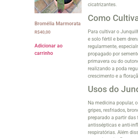
cicatrizantes.
Como Cultiva
Bromélia Marmorata
Para cultivar o Junquil
R$
40,00
e solo fértil e bem dre
Adicionar ao
regularmente, especial
carrinho
propagado por semente
primavera ou do outono
realizando a poda regu
crescimento e a floraçã
Usos do Junq
Na medicina popular, o
gripes, resfriados, bro
preparado a partir das 
antissépticas e anti-in
respiratórias. Além dis