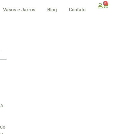
0
Vasos e Jarros
Blog
Contato
ta
que