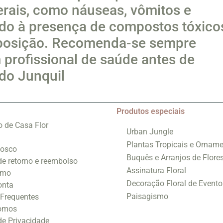
terais, como náuseas, vômitos e
vido à presença de compostos tóxico
osição. Recomenda-se sempre
 profissional de saúde antes de
 do Junquil
Produtos especiais
o de Casa Flor
Urban Jungle
Plantas Tropicais e Orname
nosco
Buquês e Arranjos de Flore
 de retorno e reembolso
Assinatura Floral
smo
Decoração Floral de Evento
onta
Paisagismo
 Frequentes
omos
 de Privacidade