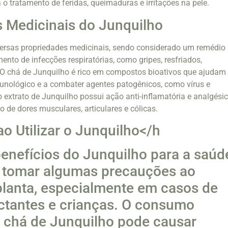
o tratamento de feridas, queimaduras e irritações na pele.
 Medicinais do Junquilho
versas propriedades medicinais, sendo considerado um remédio
mento de infecções respiratórias, como gripes, resfriados,
. O chá de Junquilho é rico em compostos bioativos que ajudam
munológico e a combater agentes patogênicos, como vírus e
o extrato de Junquilho possui ação anti-inflamatória e analgésic
io de dores musculares, articulares e cólicas.
o Utilizar o Junquilho</h
enefícios do Junquilho para a saúd
e tomar algumas precauções ao
a planta, especialmente em casos de
actantes e crianças. O consumo
 chá de Junquilho pode causar