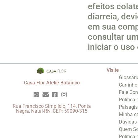
efeitos cola
diarreia, de
em sua comp
consultar um
iniciar o uso
Visite
Glossári
Casa Flor Ateliê Botânico
Carrinho
Fale Co
Politica
Rua Francisco Simplício, 114, Ponta
Paisagi
Negra, Natal-RN, CEP: 59090-315
Minha c
Dúvidas
Quem S
Política