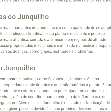
os de altura, com folhas ovais e flores pequenas de cor branca 
cas do Junquilho
as mais marcantes do Junquilho é a sua capacidade de se adap
olo e condições climáticas. Esta planta é resistente e pode ser
 mata atlântica, cerrado e até mesmo em regiões de altitude
ossui propriedades medicinais e é utilizado na medicina popula
iversas doenças, como gripes, resfriados e problemas
o Junquilho
compostos bioativos, como flavonoides, taninos e ácidos
m propriedades antioxidantes e anti-inflamatórias à planta. Est
trado que o extrato de Junquilho pode ajudar no combate a
 virais, além de contribuir para a redução da inflamação e do
organismo. Além disso, o Junquilho é utilizado na fabricação de
de higiene pessoal devido às suas propriedades emolientes e