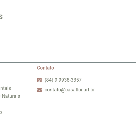
s
Contato
(84) 9 9938-3357
ntais
contato@casaflor.art.br
s Naturais
s