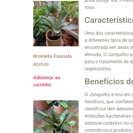
pode atingir até 3 metr
rosa.
Característi
Uma das característic
a diferentes tipos de s
encontrada em áreas de
elevada. O Junquilho p
Bromélia Fasciata
para o tratamento de d
R$
35,00
respiratórios.
Adicionar ao
Benefícios d
carrinho
O Junquilho é rico em 
fenólicos, que confere
científicos têm demons
infecções bacterianas e
estresse oxidativo no 
cosméticos e produtos 