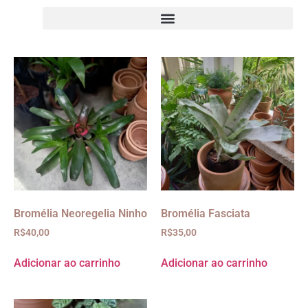
Bromélia Neoregelia Ninho
Bromélia Fasciata
R$
40,00
R$
35,00
Adicionar ao carrinho
Adicionar ao carrinho