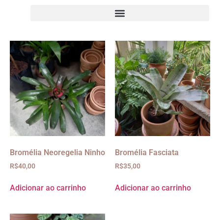
Bromélia Neoregelia Ninho
Bromélia Fasciata
R$
40,00
R$
35,00
Adicionar ao carrinho
Adicionar ao carrinho