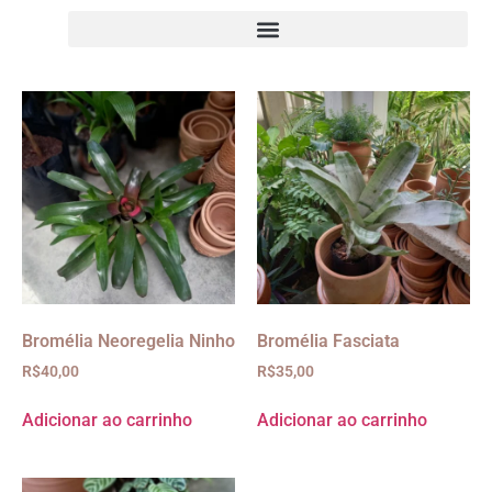
Bromélia Neoregelia Ninho
Bromélia Fasciata
R$
40,00
R$
35,00
Adicionar ao carrinho
Adicionar ao carrinho