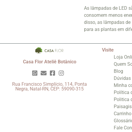
As lâmpadas de LED são
consomem menos energi
disso, as lâmpadas de 
para as plantas em dif
Visite
Loja Onl
Casa Flor Ateliê Botânico
Quem S
Blog
Dúvidas
Rua Francisco Simplício, 114, Ponta
Minha c
Negra, Natal-RN, CEP: 59090-315
Política
Politica
Paisagi
Carrinho
Glossári
Fale Co