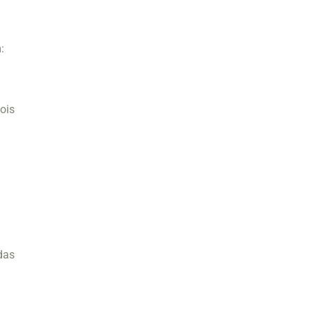
:
ois
das