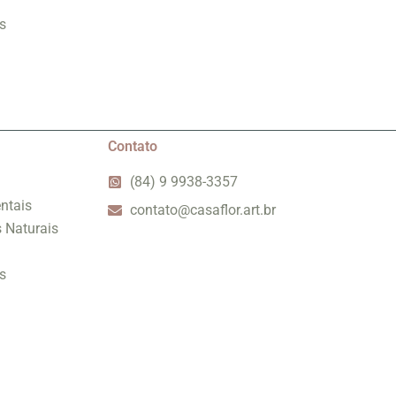
s
Contato
(84) 9 9938-3357
ntais
contato@casaflor.art.br
s Naturais
s