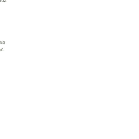
luz
das
as
o