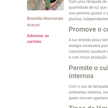
Com uma lâmpada de cr
quantidade de luz que 
Isso permite ajustar o
Bromélia Marmorata
plantas, independente
R$
40,00
Promove o cr
Adicionar ao
A luz emitida pelas lâ
carrinho
energia necessária par
crescimento saudável d
e com maior produção d
Permite o cu
internos
Com o uso de lâmpadas 
ambientes internos, ond
quem vive em apartamen