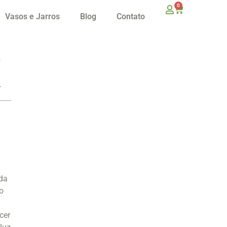
0
Vasos e Jarros
Blog
Contato
o
da
 o
cer