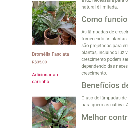
a luz necessária para 
natural é limitada.
Como funcio
As lâmpadas de crescim
fornecendo às plantas 
são projetadas para em
plantas, incluindo luz 
Bromélia Fasciata
crescimento podem ser 
R$
35,00
dependendo das necess
crescimento.
Adicionar ao
carrinho
Benefícios d
O uso de lâmpadas de c
para quem as cultiva.
Melhor contr