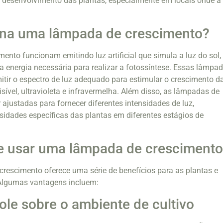
o desenvolvimento das plantas, especialmente em locais onde a 
na uma lâmpada de crescimento?
ento funcionam emitindo luz artificial que simula a luz do sol,
a energia necessária para realizar a fotossíntese. Essas lâmpa
itir o espectro de luz adequado para estimular o crescimento d
visível, ultravioleta e infravermelha. Além disso, as lâmpadas de
ajustadas para fornecer diferentes intensidades de luz,
idades específicas das plantas em diferentes estágios de
e usar uma lâmpada de cresciment
rescimento oferece uma série de benefícios para as plantas e
 Algumas vantagens incluem:
ole sobre o ambiente de cultivo