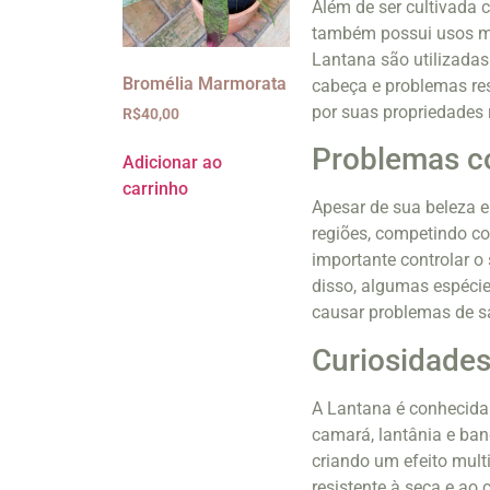
Além de ser cultivada 
também possui usos med
Lantana são utilizadas
Bromélia Marmorata
cabeça e problemas res
por suas propriedades 
R$
40,00
Problemas c
Adicionar ao
carrinho
Apesar de sua beleza e
regiões, competindo co
importante controlar o
disso, algumas espéci
causar problemas de sa
Curiosidades
A Lantana é conhecida
camará, lantânia e ba
criando um efeito mult
resistente à seca e ao 