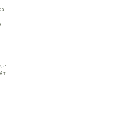
da
o
, é
Além