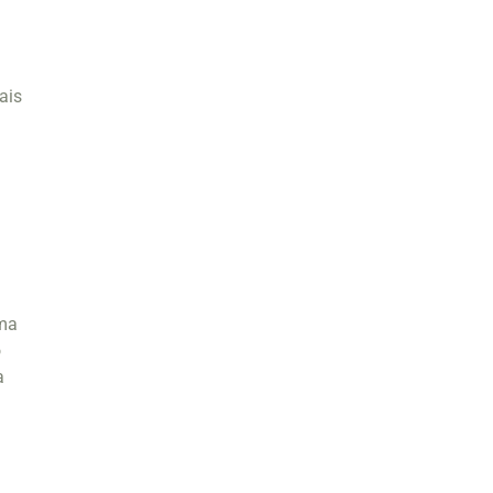
ais
uma
o
a