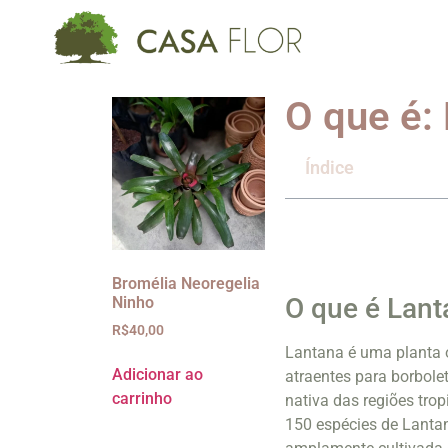
O que é:
Índice
Bromélia Neoregelia
O que é Lant
Ninho
R$
40,00
Lantana é uma planta o
Adicionar ao
atraentes para borbole
carrinho
nativa das regiões trop
150 espécies de Lantan