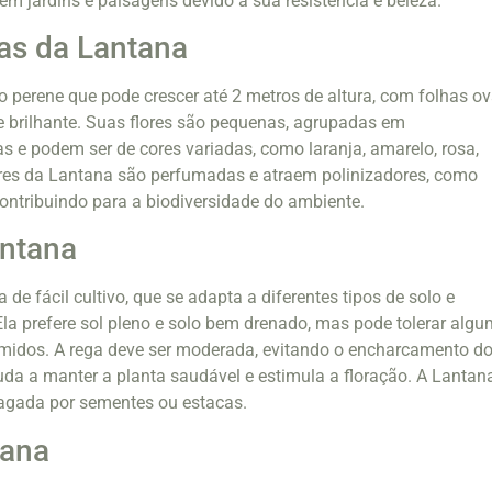
m jardins e paisagens devido à sua resistência e beleza.
cas da Lantana
 perene que pode crescer até 2 metros de altura, com folhas ov
e brilhante. Suas flores são pequenas, agrupadas em
as e podem ser de cores variadas, como laranja, amarelo, rosa,
ores da Lantana são perfumadas e atraem polinizadores, como
contribuindo para a biodiversidade do ambiente.
antana
de fácil cultivo, que se adapta a diferentes tipos de solo e
Ela prefere sol pleno e solo bem drenado, mas pode tolerar alg
midos. A rega deve ser moderada, evitando o encharcamento d
juda a manter a planta saudável e estimula a floração. A Lantan
gada por sementes ou estacas.
tana