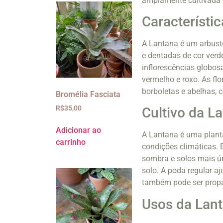
amplamente cultivada e
Característi
A Lantana é um arbusto
e dentadas de cor verd
inflorescências globos
vermelho e roxo. As fl
borboletas e abelhas, 
Bromélia Fasciata
R$
35,00
Cultivo da L
Adicionar ao
A Lantana é uma planta 
carrinho
condições climáticas. 
sombra e solos mais ú
solo. A poda regular a
também pode ser propa
Usos da Lan