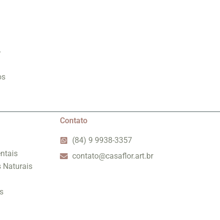
r
os
Contato
(84) 9 9938-3357
ntais
contato@casaflor.art.br
s Naturais
s