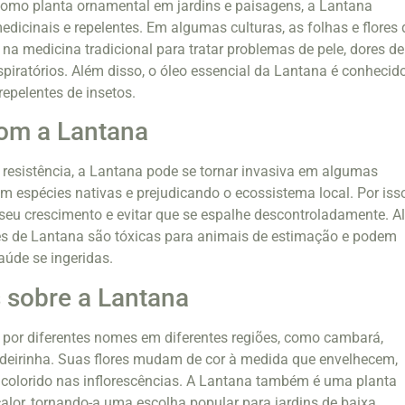
como planta ornamental em jardins e paisagens, a Lantana
icinais e repelentes. Em algumas culturas, as folhas e flores 
 na medicina tradicional para tratar problemas de pele, dores de
piratórios. Além disso, o óleo essencial da Lantana é conhecid
repelentes de insetos.
om a Lantana
 resistência, a Lantana pode se tornar invasiva em algumas
m espécies nativas e prejudicando o ecossistema local. Por isso
 seu crescimento e evitar que se espalhe descontroladamente. 
es de Lantana são tóxicas para animais de estimação e podem
úde se ingeridas.
 sobre a Lantana
 por diferentes nomes em diferentes regiões, como cambará,
ndeirinha. Suas flores mudam de cor à medida que envelhecem,
icolorido nas inflorescências. A Lantana também é uma planta
calor, tornando-a uma escolha popular para jardins de baixa