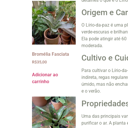
detalhes o que é o Lír
Origem e Car
O Lírio-da-paz é uma p
verde-escuras e brilhan
Ela pode atingir até 60
moderada.
Bromélia Fasciata
Cultivo e Cu
R$
35,00
Para cultivar o Lírio-d
Adicionar ao
indireta, regas regul
carrinho
úmido, mas não encharc
e o verão.
Propriedades
Uma das principais van
purificar o ar. A plan