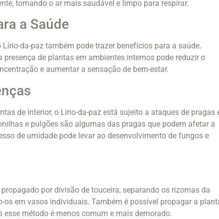
ente, tornando o ar mais saudável e limpo para respirar.
ara a Saúde
 o Lírio-da-paz também pode trazer benefícios para a saúde.
 presença de plantas em ambientes internos pode reduzir o
oncentração e aumentar a sensação de bem-estar.
enças
as de interior, o Lírio-da-paz está sujeito a ataques de pragas 
onilhas e pulgões são algumas das pragas que podem afetar a
cesso de umidade pode levar ao desenvolvimento de fungos e
r propagado por divisão de touceira, separando os rizomas da
o-os em vasos individuais. Também é possível propagar a plant
mas esse método é menos comum e mais demorado.