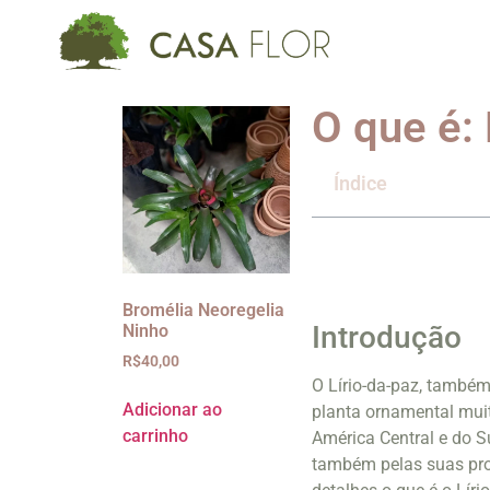
O que é: 
Índice
Bromélia Neoregelia
Introdução
Ninho
R$
40,00
O Lírio-da-paz, também
Adicionar ao
planta ornamental muit
carrinho
América Central e do S
também pelas suas prop