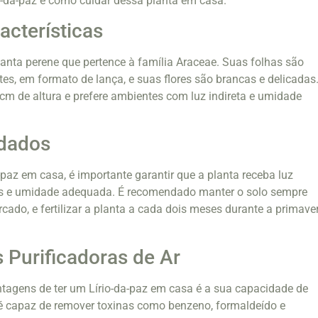
io-da-paz e como cuidar dessa planta em casa.
acterísticas
lanta perene que pertence à família Araceae. Suas folhas são
tes, em formato de lança, e suas flores são brancas e delicadas
 cm de altura e prefere ambientes com luz indireta e umidade
idados
a-paz em casa, é importante garantir que a planta receba luz
ares e umidade adequada. É recomendado manter o solo sempre
ado, e fertilizar a planta a cada dois meses durante a primave
 Purificadoras de Ar
tagens de ter um Lírio-da-paz em casa é a sua capacidade de
ta é capaz de remover toxinas como benzeno, formaldeído e