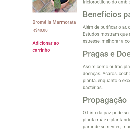
tricloroetileno do ambi
Benefícios p
Bromélia Marmorata
Além de purificar o ar,
R$
40,00
Estudos mostram que a
estresse, melhorar a c
Adicionar ao
carrinho
Pragas e Do
Assim como outras plant
doenças. Ácaros, coch
planta, enquanto o ex
bactérias.
Propagação
O Lírio-da-paz pode se
planta-mãe e plantand
partir de sementes, 