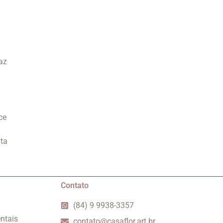
az
ce
nta
Contato
(84) 9 9938-3357
ntais
contato@casaflor.art.br