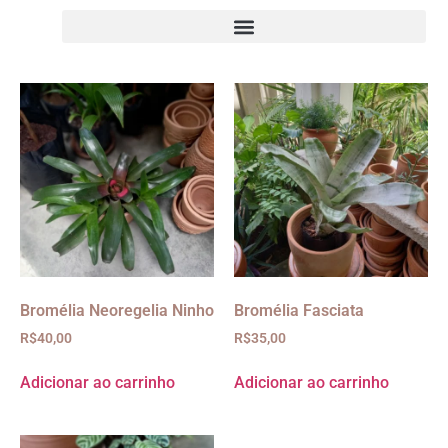
Bromélia Neoregelia Ninho
Bromélia Fasciata
R$
40,00
R$
35,00
Adicionar ao carrinho
Adicionar ao carrinho