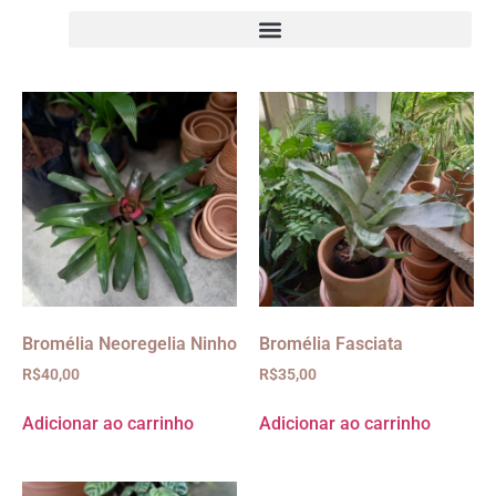
Bromélia Neoregelia Ninho
Bromélia Fasciata
R$
40,00
R$
35,00
Adicionar ao carrinho
Adicionar ao carrinho