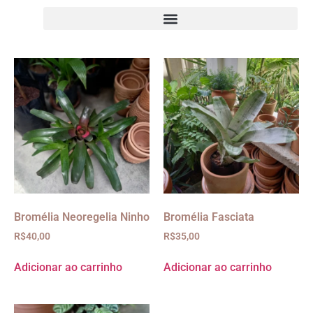
Bromélia Neoregelia Ninho
Bromélia Fasciata
R$
40,00
R$
35,00
Adicionar ao carrinho
Adicionar ao carrinho