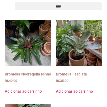
Bromélia Neoregelia Ninho
Bromélia Fasciata
R$
40,00
R$
35,00
Adicionar ao carrinho
Adicionar ao carrinho