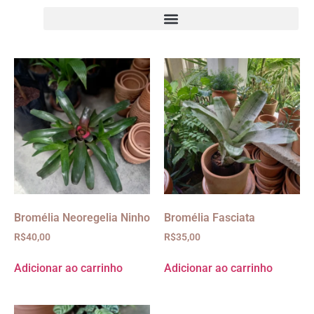
Bromélia Neoregelia Ninho
Bromélia Fasciata
R$
40,00
R$
35,00
Adicionar ao carrinho
Adicionar ao carrinho