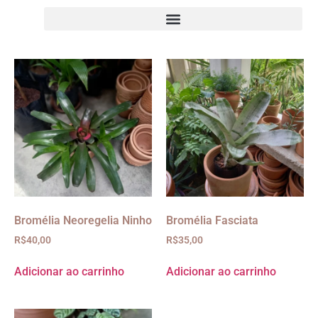
Bromélia Neoregelia Ninho
Bromélia Fasciata
R$
40,00
R$
35,00
Adicionar ao carrinho
Adicionar ao carrinho