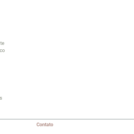
te
ico
s
Contato