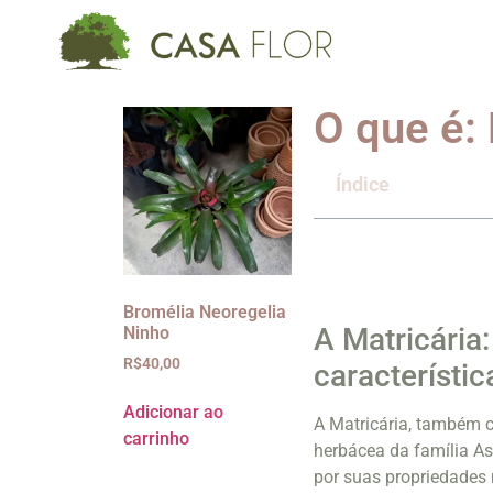
O que é: 
Índice
Bromélia Neoregelia
A Matricária:
Ninho
R$
40,00
característic
Adicionar ao
A Matricária, também c
carrinho
herbácea da família As
por suas propriedades 