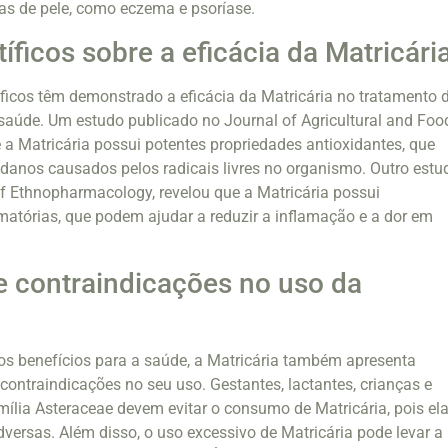
as de pele, como eczema e psoríase.
íficos sobre a eficácia da Matricári
íficos têm demonstrado a eficácia da Matricária no tratamento 
saúde. Um estudo publicado no Journal of Agricultural and Foo
a Matricária possui potentes propriedades antioxidantes, que
anos causados pelos radicais livres no organismo. Outro estu
f Ethnopharmacology, revelou que a Matricária possui
amatórias, que podem ajudar a reduzir a inflamação e a dor em
 contraindicações no uso da
os benefícios para a saúde, a Matricária também apresenta
ontraindicações no seu uso. Gestantes, lactantes, crianças e
mília Asteraceae devem evitar o consumo de Matricária, pois el
versas. Além disso, o uso excessivo de Matricária pode levar a