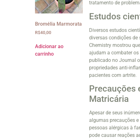
tratamento de problem
Estudos cient
Bromélia Marmorata
Diversos estudos cient
R$
40,00
diversas condições de 
Chemistry mostrou que 
Adicionar ao
ajudam a combater os d
carrinho
publicado no Journal o
propriedades anti-infl
pacientes com artrite.
Precauções e
Matricária
Apesar de seus inúmer
algumas precauções e c
pessoas alérgicas à fa
pode causar reações ad