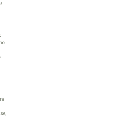
a
s
 no
s
ra
se,