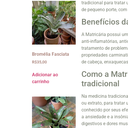
tradicional para trata
de pequeno porte, com 
Benefícios d
A Matricária possui um
anti-inflamatórias, an
tratamento de problema
Bromélia Fasciata
propriedades carminati
de cabeça, enxaquecas
R$
35,00
Como a Matri
Adicionar ao
carrinho
tradicional
Na medicina tradicional
ou extrato, para trata
conhecido por seus efei
a ansiedade e a insônia
digestivos e dores mus