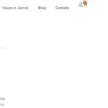
0
Vasos e Jarros
Blog
Contato
ida
ina