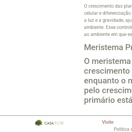
O crescimento das plan
celular e diferenciaçã
a luz e a gravidade, a
ambiente. Esse control
ao ambiente em que est
Meristema Pr
O meristema 
crescimento
enquanto o m
pelo cresci
primário est
Visite
Política