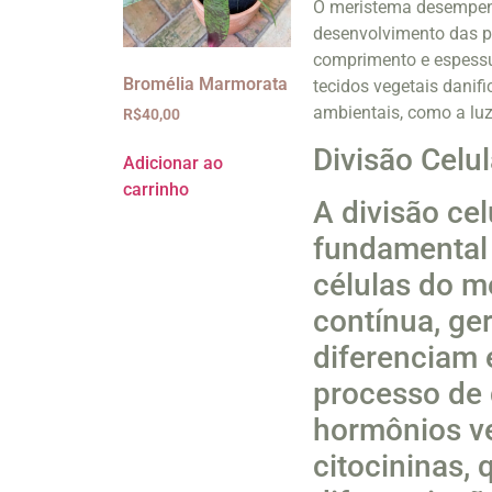
O meristema desempenh
desenvolvimento das p
comprimento e espessu
Bromélia Marmorata
tecidos vegetais danif
ambientais, como a luz
R$
40,00
Divisão Celu
Adicionar ao
carrinho
A divisão ce
fundamental 
células do m
contínua, ge
diferenciam 
processo de 
hormônios ve
citocininas,