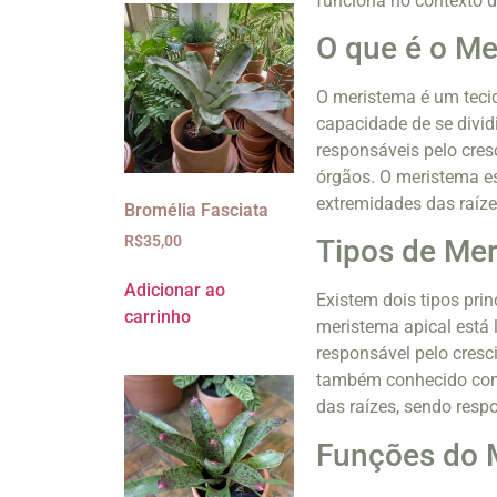
funciona no contexto d
O que é o M
O meristema é um tecid
capacidade de se dividi
responsáveis pelo cres
órgãos. O meristema es
extremidades das raíze
Bromélia Fasciata
R$
35,00
Tipos de Me
Adicionar ao
Existem dois tipos prin
carrinho
meristema apical está 
responsável pelo cresc
também conhecido como
das raízes, sendo resp
Funções do 