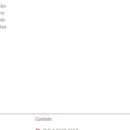
são
omo
 do
ntas
Contato