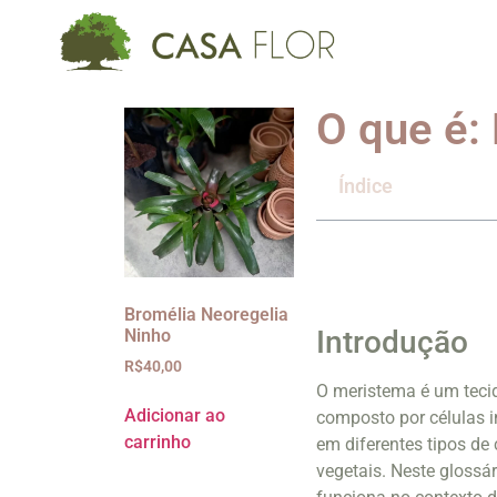
O que é:
Índice
Bromélia Neoregelia
Introdução
Ninho
R$
40,00
O meristema é um tecid
Adicionar ao
composto por células i
carrinho
em diferentes tipos de
vegetais. Neste glossá