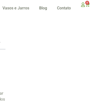
0
Vasos e Jarros
Blog
Contato
ar
dos