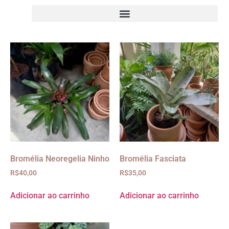
Bromélia Neoregelia Ninho
Bromélia Fasciata
R$
40,00
R$
35,00
Adicionar ao carrinho
Adicionar ao carrinho