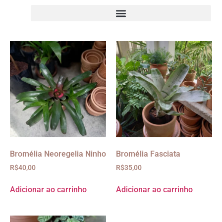
Bromélia Neoregelia Ninho
Bromélia Fasciata
R$
40,00
R$
35,00
Adicionar ao carrinho
Adicionar ao carrinho