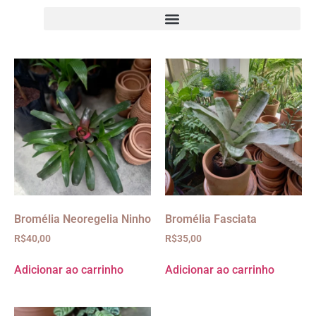
Bromélia Neoregelia Ninho
Bromélia Fasciata
R$
40,00
R$
35,00
Adicionar ao carrinho
Adicionar ao carrinho