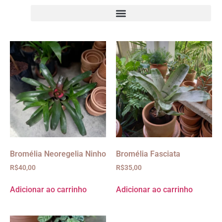
Bromélia Neoregelia Ninho
Bromélia Fasciata
R$
40,00
R$
35,00
Adicionar ao carrinho
Adicionar ao carrinho