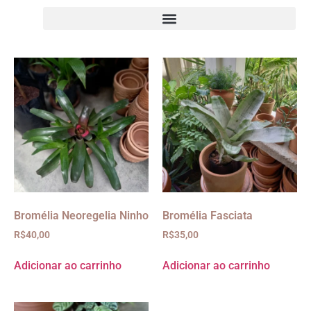
Bromélia Neoregelia Ninho
Bromélia Fasciata
R$
40,00
R$
35,00
Adicionar ao carrinho
Adicionar ao carrinho