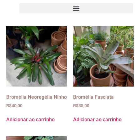
Bromélia Neoregelia Ninho
Bromélia Fasciata
R$
40,00
R$
35,00
Adicionar ao carrinho
Adicionar ao carrinho