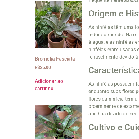
frequentemente associa
Origem e His
As ninféias têm uma lo
redor do mundo. Na mit
à água, e as ninféias 
ninféias eram usadas e
renascimento devido à 
Bromélia Fasciata
R$
35,00
Característic
Adicionar ao
As ninféias possuem fo
carrinho
enquanto suas flores p
flores da ninféia têm 
proeminente de estames
abelhas devido ao seu 
Cultivo e Cu