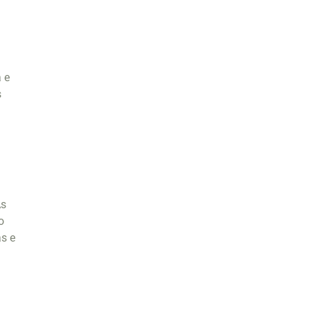
 e
s
As
o
as e