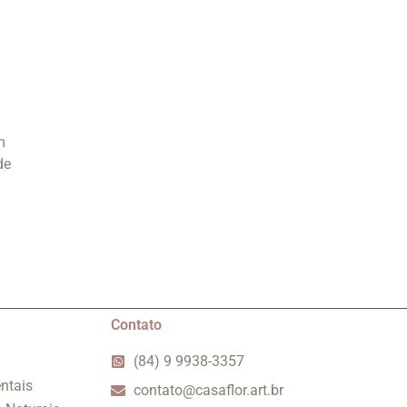
m
de
Contato
(84) 9 9938-3357
ntais
contato@casaflor.art.br