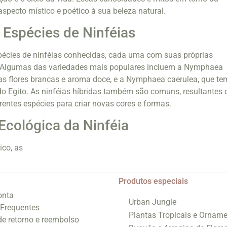
specto místico e poético à sua beleza natural.
 Espécies de Ninféias
pécies de ninféias conhecidas, cada uma com suas próprias
s. Algumas das variedades mais populares incluem a Nymphaea
as flores brancas e aroma doce, e a Nymphaea caerulea, que te
 do Egito. As ninféias híbridas também são comuns, resultantes 
rentes espécies para criar novas cores e formas.
Ecológica da Ninféia
ico, as
Produtos especiais
onta
Urban Jungle
 Frequentes
Plantas Tropicais e Orname
 de retorno e reembolso