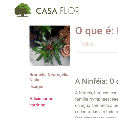
O que é: 
Índice
Bromélia Neoregelia
A Ninféia: O 
Ninho
R$
40,00
A Ninféia, também conh
Adicionar ao
família Nymphaeaceae. 
carrinho
da água, tornando-a um
encontradas em todo o