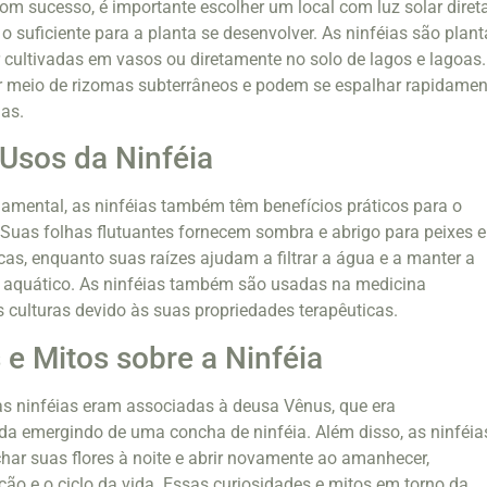
com sucesso, é importante escolher um local com luz solar direta
o suficiente para a planta se desenvolver. As ninféias são plant
cultivadas em vasos ou diretamente no solo de lagos e lagoas.
r meio de rizomas subterrâneos e podem se espalhar rapidamen
as.
 Usos da Ninféia
amental, as ninféias também têm benefícios práticos para o
Suas folhas flutuantes fornecem sombra e abrigo para peixes e
cas, enquanto suas raízes ajudam a filtrar a água e a manter a
 aquático. As ninféias também são usadas na medicina
 culturas devido às suas propriedades terapêuticas.
 e Mitos sobre a Ninféia
as ninféias eram associadas à deusa Vênus, que era
da emergindo de uma concha de ninféia. Além disso, as ninféia
har suas flores à noite e abrir novamente ao amanhecer,
ão e o ciclo da vida. Essas curiosidades e mitos em torno da