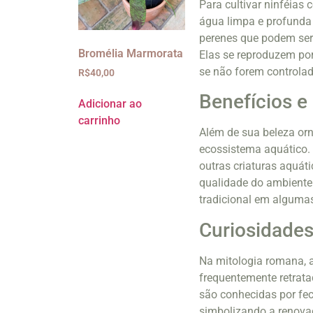
Para cultivar ninféias 
água limpa e profunda 
perenes que podem ser 
Bromélia Marmorata
Elas se reproduzem po
se não forem controlad
R$
40,00
Benefícios e
Adicionar ao
carrinho
Além de sua beleza orn
ecossistema aquático. 
outras criaturas aquáti
qualidade do ambiente
tradicional em algumas
Curiosidades
Na mitologia romana, 
frequentemente retrata
são conhecidas por fec
simbolizando a renovaç