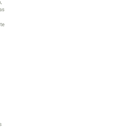
,
as
te
s