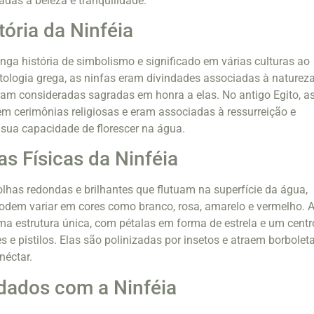
das à beleza e tranquilidade.
tória da Ninféia
nga história de simbolismo e significado em várias culturas ao
ologia grega, as ninfas eram divindades associadas à natureza
eram consideradas sagradas em honra a elas. No antigo Egito, a
m cerimônias religiosas e eram associadas à ressurreição e
sua capacidade de florescer na água.
as Físicas da Ninféia
lhas redondas e brilhantes que flutuam na superfície da água,
odem variar em cores como branco, rosa, amarelo e vermelho. 
uma estrutura única, com pétalas em forma de estrela e um centr
 e pistilos. Elas são polinizadas por insetos e atraem borbolet
néctar.
idados com a Ninféia