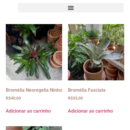
Bromélia Neoregelia Ninho
Bromélia Fasciata
R$
40,00
R$
35,00
Adicionar ao carrinho
Adicionar ao carrinho