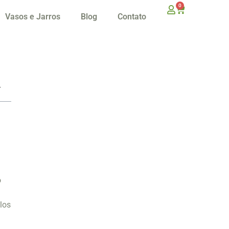
0
Vasos e Jarros
Blog
Contato
o
los