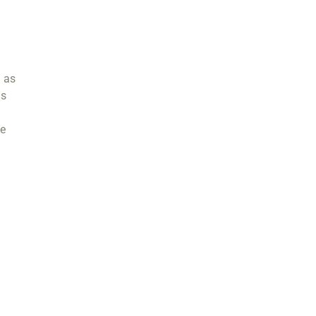
 as
as
ue