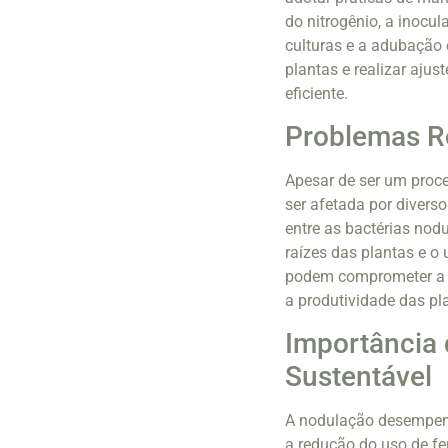
do nitrogênio, a inocu
culturas e a adubação 
plantas e realizar aju
eficiente.
Problemas R
Apesar de ser um proc
ser afetada por divers
entre as bactérias nod
raízes das plantas e o
podem comprometer a n
a produtividade das pl
Importância 
Sustentável
A nodulação desempenh
a redução do uso de fe