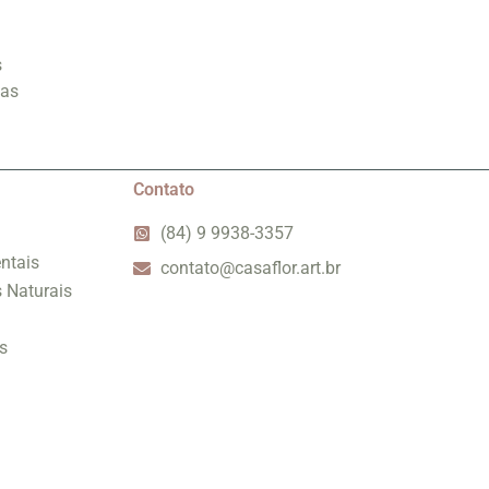
s
 as
Contato
(84) 9 9938-3357
ntais
contato@casaflor.art.br
s Naturais
s