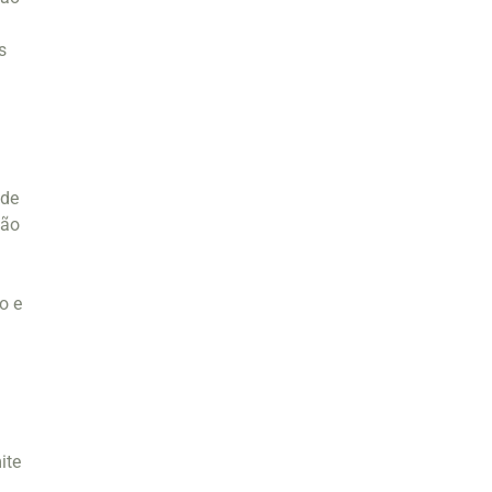
s
ode
ção
o e
ite