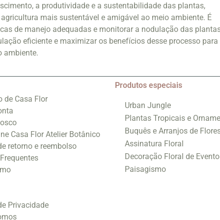
scimento, a produtividade e a sustentabilidade das plantas,
agricultura mais sustentável e amigável ao meio ambiente. É
ticas de manejo adequadas e monitorar a nodulação das planta
lação eficiente e maximizar os benefícios desse processo para
io ambiente.
Produtos especiais
o de Casa Flor
Urban Jungle
onta
Plantas Tropicais e Orname
nosco
Buquês e Arranjos de Flore
ine Casa Flor Atelier Botânico
Assinatura Floral
 de retorno e reembolso
Decoração Floral de Evento
 Frequentes
Paisagismo
smo
 de Privacidade
omos