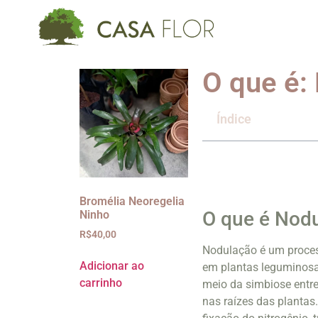
O que é:
Índice
Bromélia Neoregelia
O que é Nod
Ninho
R$
40,00
Nodulação é um process
Adicionar ao
em plantas leguminosas,
carrinho
meio da simbiose entr
nas raízes das plantas