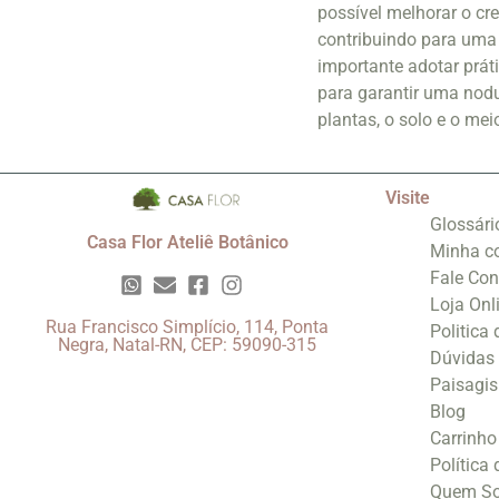
possível melhorar o cre
contribuindo para uma 
importante adotar prá
para garantir uma nodu
plantas, o solo e o me
Visite
Glossári
Casa Flor Ateliê Botânico
Minha c
Fale Co
Loja Onl
Rua Francisco Simplício, 114, Ponta
Politica
Negra, Natal-RN, CEP: 59090-315
Dúvidas
Paisagi
Blog
Carrinho
Política
Quem S