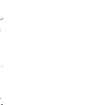
o
to
,
ar
e
ção