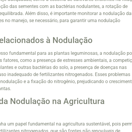
lação das sementes com as bactérias nodulantes, a rotação de
equilibrada. Além disso, é importante monitorar a nodulação da
stes no manejo, se necessário, para garantir uma nodulação
elacionados à Nodulação
esso fundamental para as plantas leguminosas, a nodulação p
os fatores, como a presença de estresses ambientais, a competi
ulantes e outras bactérias do solo, a presença de doenças nas
 uso inadequado de fertilizantes nitrogenados. Esses problemas
odulação e a fixação do nitrogênio, prejudicando o cresciment
antas.
da Nodulação na Agricultura
a um papel fundamental na agricultura sustentável, pois perm
rtilizantes nitrogenados, que são fontes não renováveis de