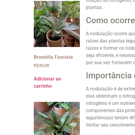
fixação do nitrogênio
plantas.
Como ocorre
A nodulação ocorre qu
raízes das plantas leg
raízes e formar os nód
seja eficiente, é neces
Bromélia Fasciata
por sua vez fornecem o
R$
35,00
Importância 
Adicionar ao
carrinho
A nodulação é de extre
elas obtenham o nitrog
nitrogênio é um nutrie
componentes das prote
leguminosas teriam difi
limitar seu crescimento