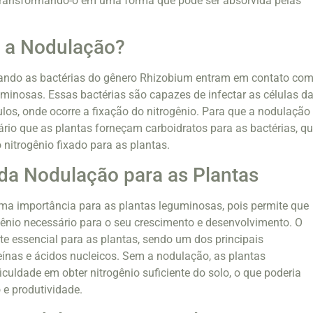
, transformando-o em uma forma que pode ser absorvida pelas
 a Nodulação?
ando as bactérias do gênero Rhizobium entram em contato com
uminosas. Essas bactérias são capazes de infectar as células d
ulos, onde ocorre a fixação do nitrogênio. Para que a nodulação
sário que as plantas forneçam carboidratos para as bactérias, q
 nitrogênio fixado para as plantas.
da Nodulação para as Plantas
ma importância para as plantas leguminosas, pois permite que
ênio necessário para o seu crescimento e desenvolvimento. O
nte essencial para as plantas, sendo um dos principais
ínas e ácidos nucleicos. Sem a nodulação, as plantas
culdade em obter nitrogênio suficiente do solo, o que poderia
 e produtividade.