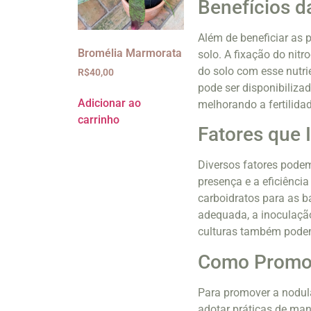
Benefícios d
Além de beneficiar as 
Bromélia Marmorata
solo. A fixação do nit
do solo com esse nutri
R$
40,00
pode ser disponibilizad
Adicionar ao
melhorando a fertilida
carrinho
Fatores que 
Diversos fatores pode
presença e a eficiênci
carboidratos para as ba
adequada, a inoculaçã
culturas também podem 
Como Promov
Para promover a nodula
adotar práticas de man