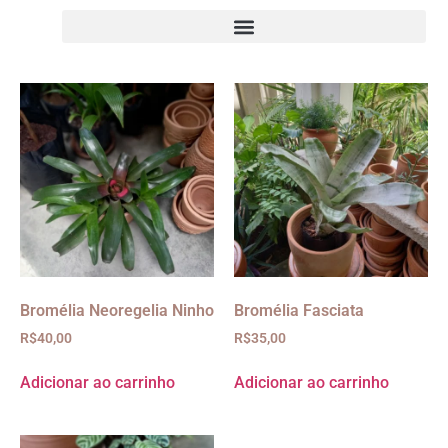
Bromélia Neoregelia Ninho
Bromélia Fasciata
R$
40,00
R$
35,00
Adicionar ao carrinho
Adicionar ao carrinho