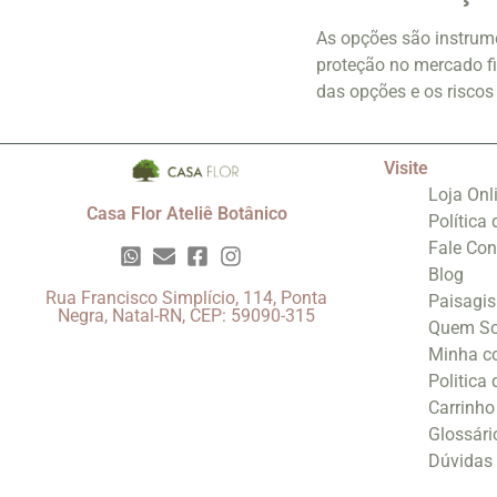
As opções são instrume
proteção no mercado fi
das opções e os riscos
Visite
Loja Onl
Casa Flor Ateliê Botânico
Política
Fale Co
Blog
Rua Francisco Simplício, 114, Ponta
Paisagi
Negra, Natal-RN, CEP: 59090-315
Quem S
Minha c
Politica
Carrinho
Glossári
Dúvidas