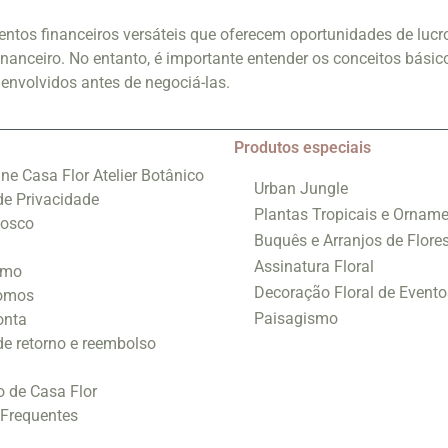
ntos financeiros versáteis que oferecem oportunidades de lucr
nanceiro. No entanto, é importante entender os conceitos básic
 envolvidos antes de negociá-las.
Produtos especiais
ine Casa Flor Atelier Botânico
Urban Jungle
 de Privacidade
Plantas Tropicais e Orname
nosco
Buquês e Arranjos de Flore
Assinatura Floral
smo
Decoração Floral de Evento
omos
Paisagismo
onta
 de retorno e reembolso
o de Casa Flor
 Frequentes