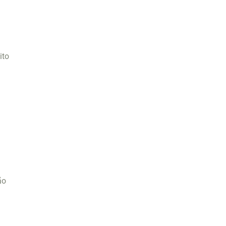
ito
o
ão