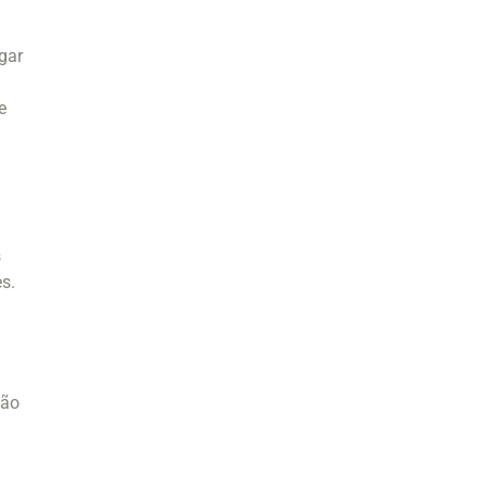
gar
e
s
s.
ção