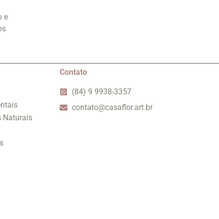
o e
os
Contato
(84) 9 9938-3357
ntais
contato@casaflor.art.br
s Naturais
s