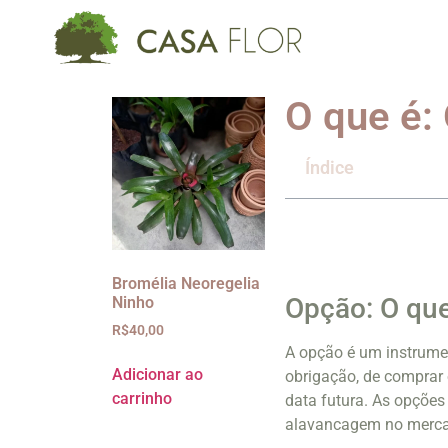
O que é:
Índice
Bromélia Neoregelia
Opção: O qu
Ninho
R$
40,00
A opção é um instrumen
Adicionar ao
obrigação, de comprar
carrinho
data futura. As opçõe
alavancagem no mercad