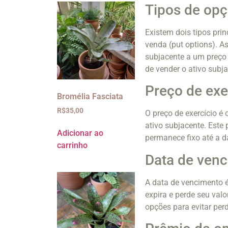
Tipos de op
Existem dois tipos pri
venda (put options). A
subjacente a um preço 
de vender o ativo subj
Preço de exe
Bromélia Fasciata
R$
35,00
O preço de exercício é
ativo subjacente. Este
Adicionar ao
permanece fixo até a 
carrinho
Data de ven
A data de vencimento é
expira e perde seu valo
opções para evitar per