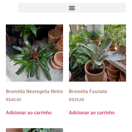
Bromélia Neoregelia Ninho
Bromélia Fasciata
R$
40,00
R$
35,00
Adicionar ao carrinho
Adicionar ao carrinho