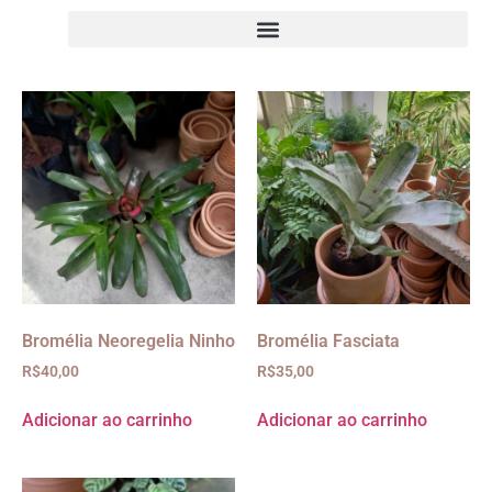
Bromélia Neoregelia Ninho
Bromélia Fasciata
R$
40,00
R$
35,00
Adicionar ao carrinho
Adicionar ao carrinho