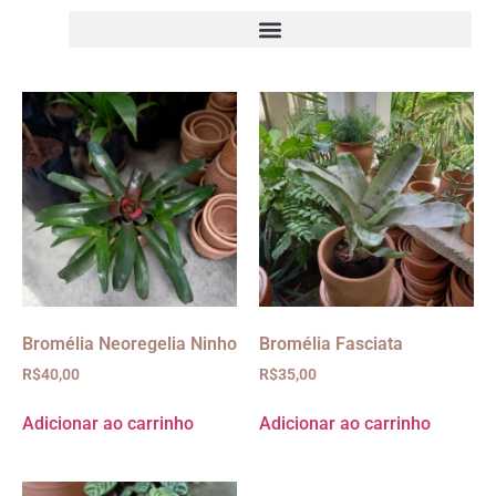
Bromélia Neoregelia Ninho
Bromélia Fasciata
R$
40,00
R$
35,00
Adicionar ao carrinho
Adicionar ao carrinho