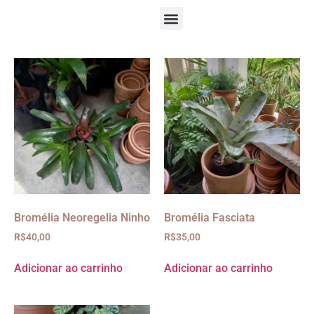
Bromélia Neoregelia Ninho
Bromélia Fasciata
R$
40,00
R$
35,00
Adicionar ao carrinho
Adicionar ao carrinho