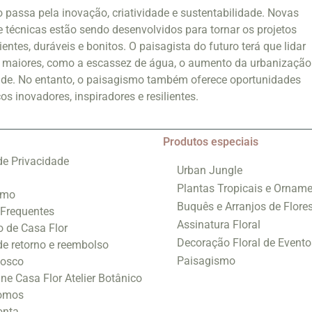
 passa pela inovação, criatividade e sustentabilidade. Novas
 e técnicas estão sendo desenvolvidos para tornar os projetos
ientes, duráveis e bonitos. O paisagista do futuro terá que lidar
 maiores, como a escassez de água, o aumento da urbanização
dade. No entanto, o paisagismo também oferece oportunidades
os inovadores, inspiradores e resilientes.
Produtos especiais
 de Privacidade
Urban Jungle
Plantas Tropicais e Orname
smo
Buquês e Arranjos de Flore
 Frequentes
Assinatura Floral
o de Casa Flor
Decoração Floral de Evento
 de retorno e reembolso
Paisagismo
nosco
ine Casa Flor Atelier Botânico
omos
onta