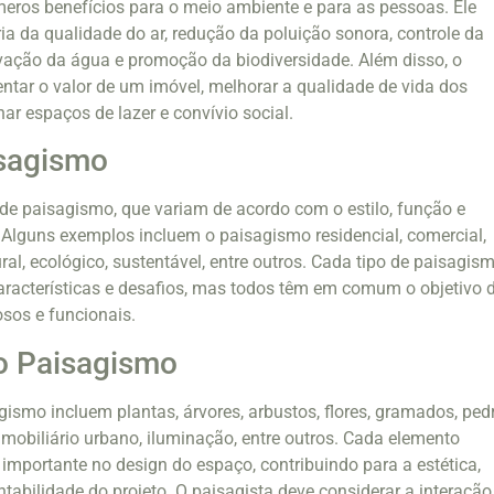
eros benefícios para o meio ambiente e para as pessoas. Ele
ia da qualidade do ar, redução da poluição sonora, controle da
vação da água e promoção da biodiversidade. Além disso, o
tar o valor de um imóvel, melhorar a qualidade de vida dos
ar espaços de lazer e convívio social.
isagismo
 de paisagismo, que variam de acordo com o estilo, função e
. Alguns exemplos incluem o paisagismo residencial, comercial,
rural, ecológico, sustentável, entre outros. Cada tipo de paisagis
aracterísticas e desafios, mas todos têm em comum o objetivo 
sos e funcionais.
o Paisagismo
ismo incluem plantas, árvores, arbustos, flores, gramados, ped
 mobiliário urbano, iluminação, entre outros. Cada elemento
portante no design do espaço, contribuindo para a estética,
tabilidade do projeto. O paisagista deve considerar a interação