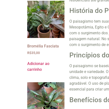
residenciais até grand
História do 
O paisagismo tem suas 
Mesopotâmia, Egito e G
com o surgimento dos j
paisagem natural. No s
com o surgimento de e
Bromélia Fasciata
R$
35,00
Princípios d
Adicionar ao
O paisagismo se baseia
carrinho
unidade e variedade. O 
clima, solo e topografi
agradável. O uso de pla
essencial para criar um
Benefícios d