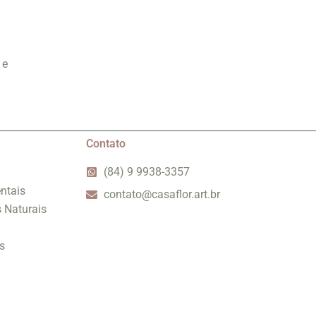
 e
Contato
(84) 9 9938-3357
ntais
contato@casaflor.art.br
s Naturais
s