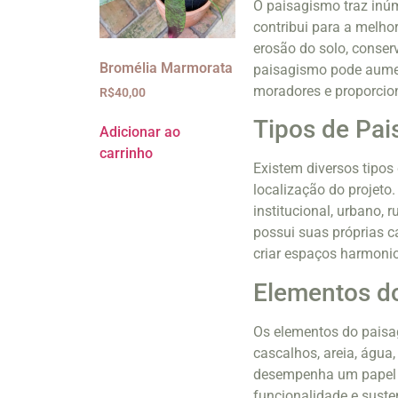
O paisagismo traz inúm
contribui para a melhor
erosão do solo, conser
Bromélia Marmorata
paisagismo pode aumen
moradores e proporcion
R$
40,00
Tipos de Pa
Adicionar ao
carrinho
Existem diversos tipos
localização do projeto
institucional, urbano, 
possui suas próprias c
criar espaços harmonio
Elementos d
Os elementos do paisag
cascalhos, areia, água,
desempenha um papel im
funcionalidade e susten