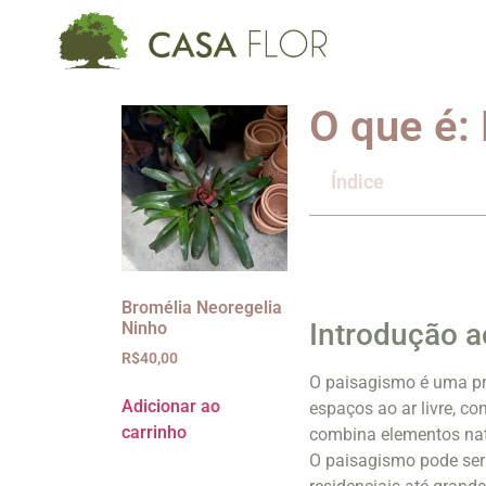
O que é:
Índice
Bromélia Neoregelia
Introdução 
Ninho
R$
40,00
O paisagismo é uma pr
Adicionar ao
espaços ao ar livre, c
carrinho
combina elementos natu
O paisagismo pode ser 