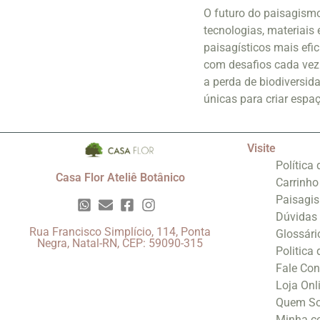
O futuro do paisagismo
tecnologias, materiais
paisagísticos mais efic
com desafios cada vez
a perda de biodiversi
únicas para criar espaç
Visite
Política
Casa Flor Ateliê Botânico
Carrinho
Paisagi
Dúvidas
Rua Francisco Simplício, 114, Ponta
Glossári
Negra, Natal-RN, CEP: 59090-315
Politica
Fale Co
Loja Onl
Quem S
Minha c