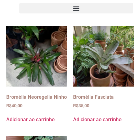
Bromélia Neoregelia Ninho
Bromélia Fasciata
R$
40,00
R$
35,00
Adicionar ao carrinho
Adicionar ao carrinho