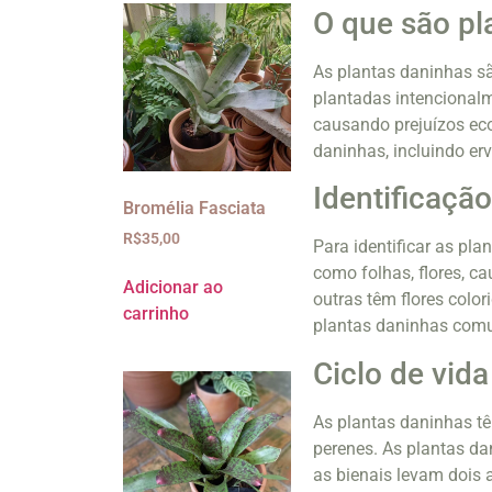
O que são pl
As plantas daninhas s
plantadas intencionalm
causando prejuízos eco
daninhas, incluindo er
Identificaçã
Bromélia Fasciata
R$
35,00
Para identificar as pla
como folhas, flores, ca
Adicionar ao
outras têm flores colo
carrinho
plantas daninhas comu
Ciclo de vid
As plantas daninhas tê
perenes. As plantas d
as bienais levam dois 