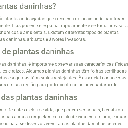
antas daninhas?
ão plantas indesejadas que crescem em locais onde não foram
ente. Elas podem se espalhar rapidamente e se tornar invasora
nômicos e ambientais. Existem diferentes tipos de plantas
vas daninhas, arbustos e árvores invasoras.
o de plantas daninhas
ntas daninhas, é importante observar suas características físicas
ules e raízes. Algumas plantas daninhas têm folhas serrilhadas,
ridas e algumas têm caules rastejantes. É essencial conhecer as
ns em sua região para poder controlá-las adequadamente.
a das plantas daninhas
m diferentes ciclos de vida, que podem ser anuais, bienais ou
aninhas anuais completam seu ciclo de vida em um ano, enquan
anos para se desenvolverem. Já as plantas daninhas perenes