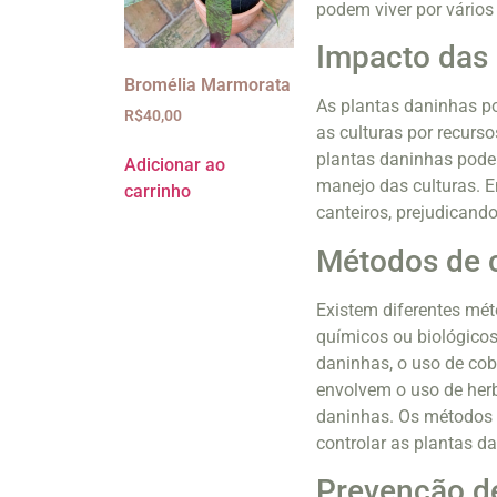
podem viver por vário
Impacto das 
Bromélia Marmorata
As plantas daninhas po
R$
40,00
as culturas por recurs
plantas daninhas pode
Adicionar ao
manejo das culturas. E
carrinho
canteiros, prejudicand
Métodos de c
Existem diferentes mét
químicos ou biológico
daninhas, o uso de cob
envolvem o uso de herb
daninhas. Os métodos b
controlar as plantas d
Prevenção de