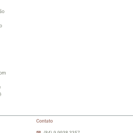
ção
o
com
e
é
Contato
(84) 9 9938-3357