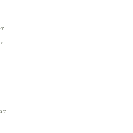
com
 e
ara