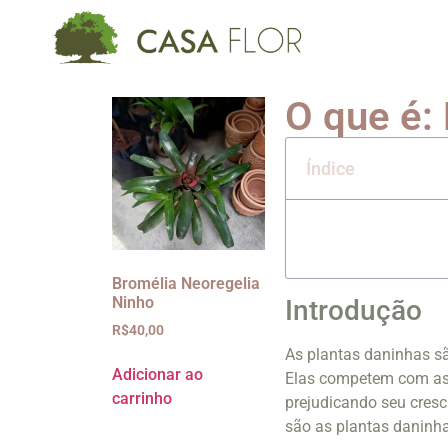
O que é:
Índice
Bromélia Neoregelia
Ninho
Introdução
R$
40,00
As plantas daninhas s
Adicionar ao
Elas competem com as p
carrinho
prejudicando seu cresc
são as plantas daninhas