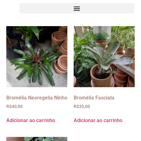
Bromélia Neoregelia Ninho
Bromélia Fasciata
R$
40,00
R$
35,00
Adicionar ao carrinho
Adicionar ao carrinho