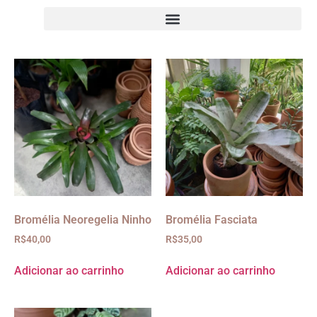
Bromélia Neoregelia Ninho
Bromélia Fasciata
R$
40,00
R$
35,00
Adicionar ao carrinho
Adicionar ao carrinho