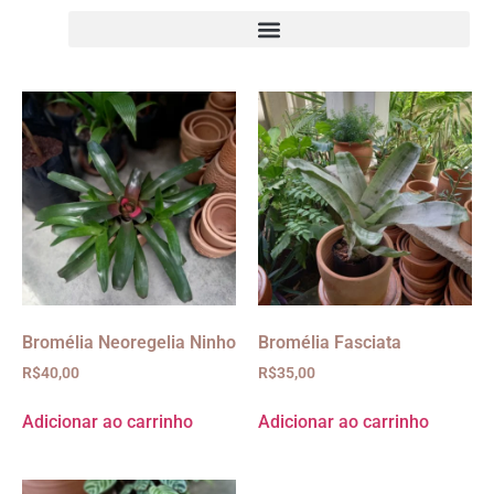
Bromélia Neoregelia Ninho
Bromélia Fasciata
R$
40,00
R$
35,00
Adicionar ao carrinho
Adicionar ao carrinho