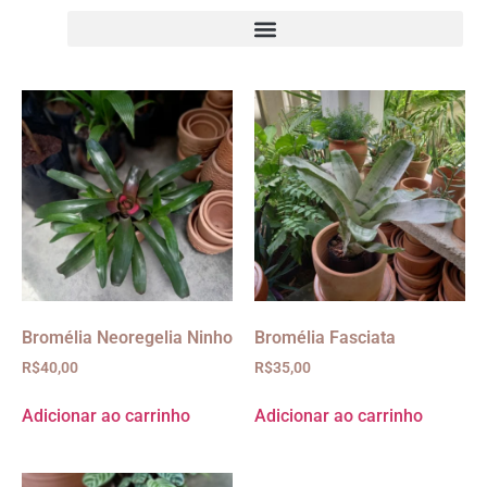
Bromélia Neoregelia Ninho
Bromélia Fasciata
R$
40,00
R$
35,00
Adicionar ao carrinho
Adicionar ao carrinho