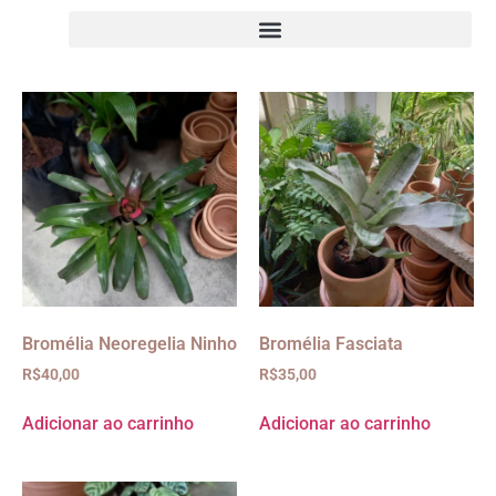
Bromélia Neoregelia Ninho
Bromélia Fasciata
R$
40,00
R$
35,00
Adicionar ao carrinho
Adicionar ao carrinho