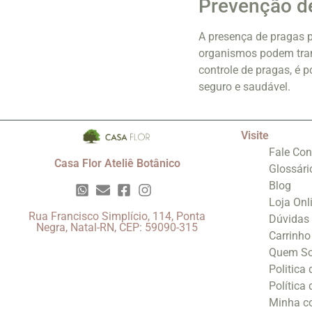
Prevenção d
A presença de pragas p
organismos podem tran
controle de pragas, é 
seguro e saudável.
Visite
Fale Co
Casa Flor Ateliê Botânico
Glossári
Blog
Loja Onl
Rua Francisco Simplício, 114, Ponta
Dúvidas
Negra, Natal-RN, CEP: 59090-315
Carrinho
Quem S
Politica
Política
Minha c