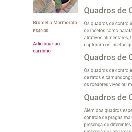
Quadros de C
Bromélia Marmorata
Os quadros de controle
de insetos como barat
R$
40,00
atrativos alimentares,
Adicionar ao
capturam os insetos q
carrinho
Quadros de 
Os quadros de controle
de ratos e camundongo
os roedores vivos ou m
Quadros de C
Além dos quadros espe
controle de pragas mai
presença de diferentes
presença de várias es