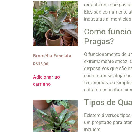
organismos que possa
Eles são comumente uti
indústrias alimentícias
Como funcio
Pragas?
O funcionamento de um
Bromélia Fasciata
extremamente eficaz. O
R$
35,00
dispositivos que são e
costumam se alojar ou 
Adicionar ao
feromônios, ou simple
carrinho
entram em contato com
Tipos de Qua
Existem diversos tipos
um projetado para ate
incluem: