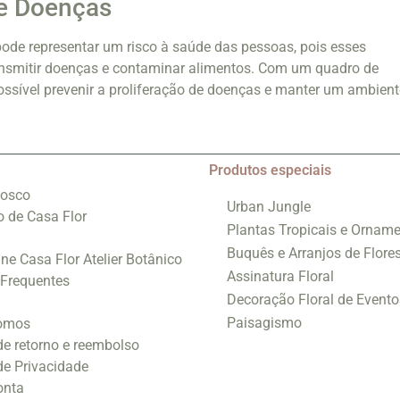
e Doenças
ode representar um risco à saúde das pessoas, pois esses
smitir doenças e contaminar alimentos. Com um quadro de
possível prevenir a proliferação de doenças e manter um ambient
Produtos especiais
nosco
Urban Jungle
o de Casa Flor
Plantas Tropicais e Orname
Buquês e Arranjos de Flore
ine Casa Flor Atelier Botânico
Assinatura Floral
 Frequentes
Decoração Floral de Evento
Paisagismo
omos
 de retorno e reembolso
 de Privacidade
onta