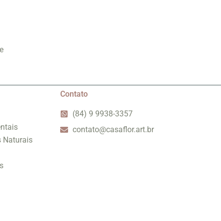
e
Contato
(84) 9 9938-3357
ntais
contato@casaflor.art.br
s Naturais
s