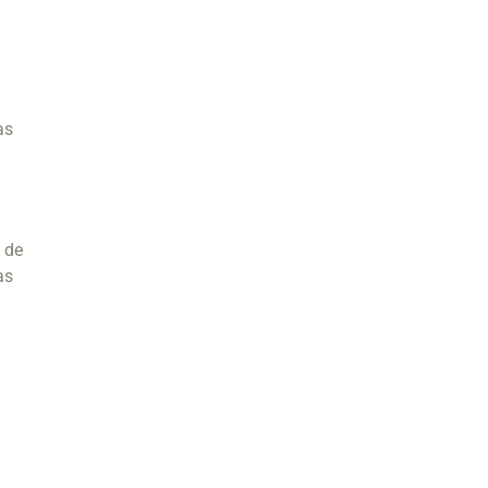
as
 de
as