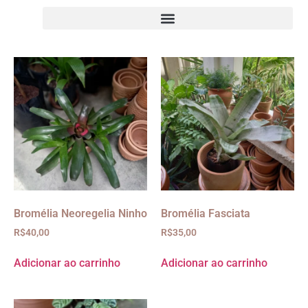
Bromélia Neoregelia Ninho
Bromélia Fasciata
R$
40,00
R$
35,00
Adicionar ao carrinho
Adicionar ao carrinho