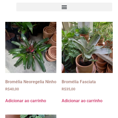
Bromélia Neoregelia Ninho
Bromélia Fasciata
R$
40,00
R$
35,00
Adicionar ao carrinho
Adicionar ao carrinho