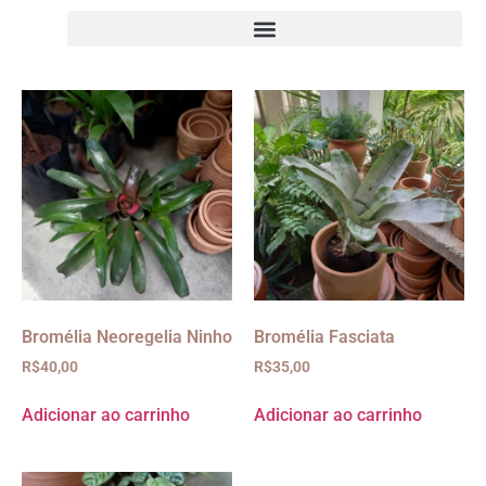
Bromélia Neoregelia Ninho
Bromélia Fasciata
R$
40,00
R$
35,00
Adicionar ao carrinho
Adicionar ao carrinho